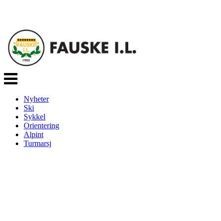
Veksle
navigasjon
Nyheter
Ski
Sykkel
Orientering
Alpint
Turmarsj